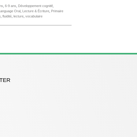
ns
,
6-9 ans
,
Développement cognitif
,
Language Oral
,
Lecture & Écriture
,
Primaire
e
,
fluidité
,
lecture
,
vocabulaire
TER