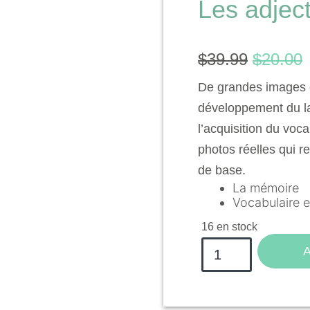
Les adject
$
39.99
$
20.00
De grandes images 
développement du la
l’acquisition du voc
photos réelles qui re
de base.
La mémoire
Vocabulaire et
16 en stock
A