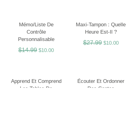
Mémo/liste De
Maxi-Tampon : Quelle
Contrôle
Heure Est-Il ?
Personnalisable
$
27.99
$
10.00
$
14.99
$
10.00
Apprend Et Comprend
Écouter Et Ordonner
Les Tables De
Des Contes
Multiplications
$
37.95
$
20.00
$
37.95
$
20.00