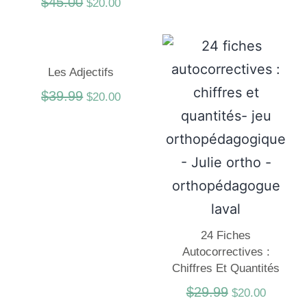
$
45.00
$
20.00
Les Adjectifs
$
39.99
$
20.00
24 Fiches
Autocorrectives :
Chiffres Et Quantités
$
29.99
$
20.00