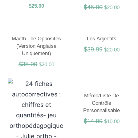
$
25.00
$
45.00
$
20.00
Macth The Opposites
Les Adjectifs
(Version Anglaise
$
39.99
$
20.00
Uniquement)
$
35.00
$
20.00
Mémo/liste De
Contrôle
Personnalisable
$
14.99
$
10.00