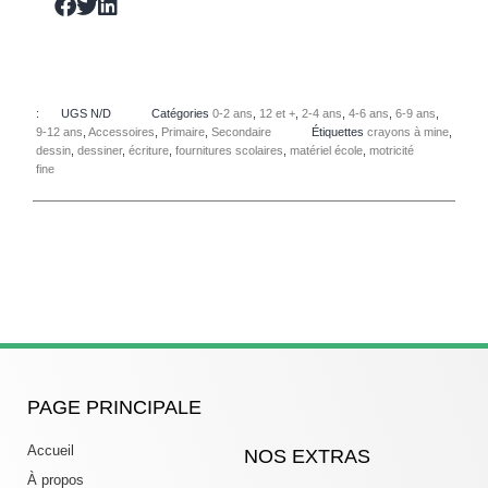
:
UGS
N/D
Catégories
0-2 ans
,
12 et +
,
2-4 ans
,
4-6 ans
,
6-9 ans
,
9-12 ans
,
Accessoires
,
Primaire
,
Secondaire
Étiquettes
crayons à mine
,
dessin
,
dessiner
,
écriture
,
fournitures scolaires
,
matériel école
,
motricité
fine
PAGE PRINCIPALE
Accueil
NOS EXTRAS
À propos