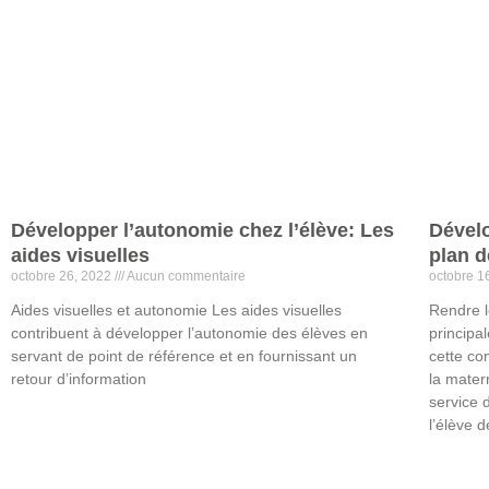
Développer l’autonomie chez l’élève: Les
Dévelo
aides visuelles
plan d
octobre 26, 2022
Aucun commentaire
octobre 1
Aides visuelles et autonomie Les aides visuelles
Rendre l
contribuent à développer l’autonomie des élèves en
principa
servant de point de référence et en fournissant un
cette co
retour d’information
la mater
service 
Lire la suite »
l’élève
Lire la sui