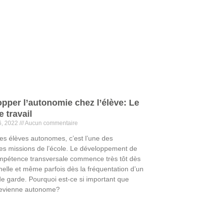
pper l’autonomie chez l’élève: Le
e travail
6, 2022
Aucun commentaire
es élèves autonomes, c’est l’une des
les missions de l’école. Le développement de
mpétence transversale commence très tôt dès
nelle et même parfois dès la fréquentation d’un
de garde. Pourquoi est-ce si important que
 devienne autonome?
te »