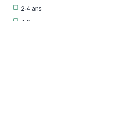
2-4 ans
4-6 ans
6-9 ans
9-12 ans
Domaines de développement
Développement cognitif
Développement du language
Développement moteur
Habiletés
Connaissances générales