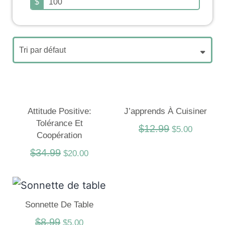
$
Attitude Positive:
J’apprends À Cuisiner
Tolérance Et
$
12.99
$
5.00
Coopération
$
34.99
$
20.00
Sonnette De Table
$
8.99
$
5.00