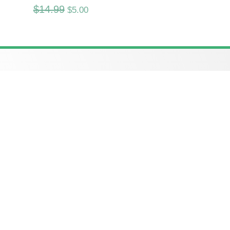
$
14.99
$
5.00
PAGE PRINCIPALE
Accueil
NOS EXTRAS
À propos
Blog
Nos services
Carrières
Contact
Faire un don
Boutique
Politiques et Conditions
NOUS CONTACTER
Instagram